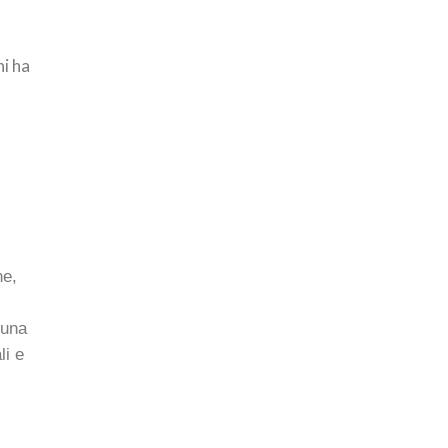
hi ha
ne,
 una
li e