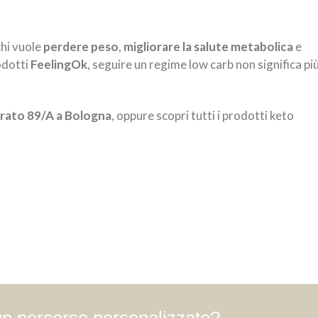
chi vuole
perdere peso
,
migliorare la salute metabolica
e
rodotti
FeelingOk
, seguire un regime low carb non significa pi
irato 89/A a Bologna
, oppure scopri tutti i prodotti keto