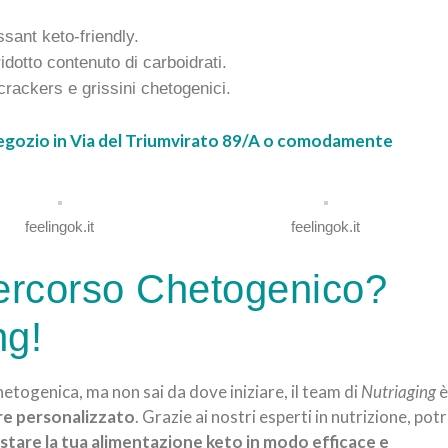
ssant keto-friendly.
dotto contenuto di carboidrati.
 crackers e grissini chetogenici.
 negozio in Via del Triumvirato 89/A o comodamente
feelingok.it
feelingok.it
percorso Chetogenico?
ng!
hetogenica, ma non sai da dove iniziare, il team di
Nutriaging
è
re personalizzato
. Grazie ai nostri esperti in nutrizione, potr
tare la tua alimentazione keto in modo efficace e