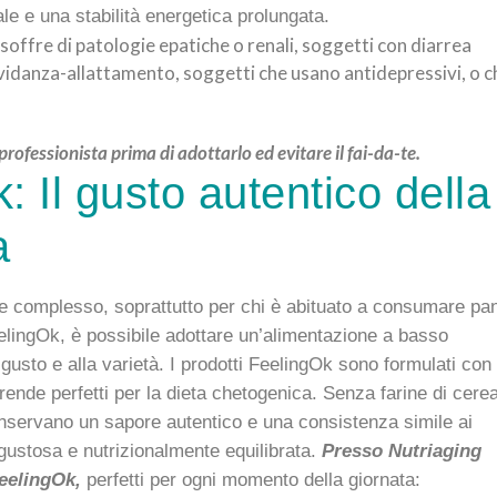
e e una stabilità energetica prolungata.
soffre di patologie epatiche o renali, soggetti con diarrea
vidanza-allattamento, soggetti che usano antidepressivi, o c
ofessionista prima di adottarlo ed evitare il fai-da-te.
: Il gusto autentico della
a
 complesso, soprattutto per chi è abituato a consumare pa
FeelingOk, è possibile adottare un’alimentazione a basso
 gusto e alla varietà. I prodotti FeelingOk sono formulati con
rende perfetti per la dieta chetogenica. Senza farine di cerea
conservano un sapore autentico e una consistenza simile ai
a gustosa e nutrizionalmente equilibrata.
Presso Nutriaging
FeelingOk,
perfetti per ogni momento della giornata: