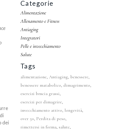
Categorie
Alimentazione
Allenamento e Fitness
ace
Antiaging
Integratori
o
Pelle e invecchiamento
Salute
Tags
alimentazione
Antiaging
benessere
benessere matabolico
dimagrimento
esercizi brucia grassi
esercizi per dimagrire
urre
invecchiamento attivo
longevità
di
over 50
Perdita di peso
o dei
rimettersi in forma
salute