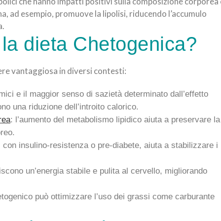
lici che hanno impatti positivi sulla composizione corporea 
lina, ad esempio, promuove la lipolisi, riducendo l’accumulo
a.
la dieta Chetogenica?
re vantaggiosa in diversi contesti:
mici e il maggior senso di sazietà determinato dall’effetto
o una riduzione dell’introito calorico.
rea
: l’aumento del metabolismo lipidico aiuta a preservare la
reo.
 con insulino-resistenza o pre-diabete, aiuta a stabilizzare i
iscono un’energia stabile e pulita al cervello, migliorando
etogenico può ottimizzare l’uso dei grassi come carburante