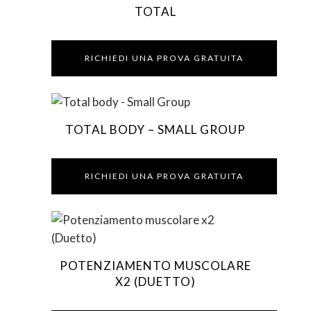
Questo
possono
TOTAL
prodotto
essere
ha
scelte
più
RICHIEDI UNA PROVA GRATUITA
nella
varianti.
pagina
Le
del
opzioni
prodotto
Questo
possono
TOTAL BODY – SMALL GROUP
prodotto
essere
ha
scelte
più
RICHIEDI UNA PROVA GRATUITA
nella
varianti.
pagina
Le
del
opzioni
prodotto
possono
Questo
essere
POTENZIAMENTO MUSCOLARE
prodotto
scelte
X2 (DUETTO)
ha
nella
più