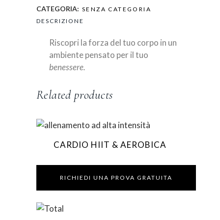
CATEGORIA:
SENZA CATEGORIA
DESCRIZIONE
Riscopri la forza del tuo corpo in un
ambiente pensato per il tuo
benessere.
Related products
Questo
CARDIO HIIT & AEROBICA
prodotto
ha
più
RICHIEDI UNA PROVA GRATUITA
varianti.
Le
opzioni