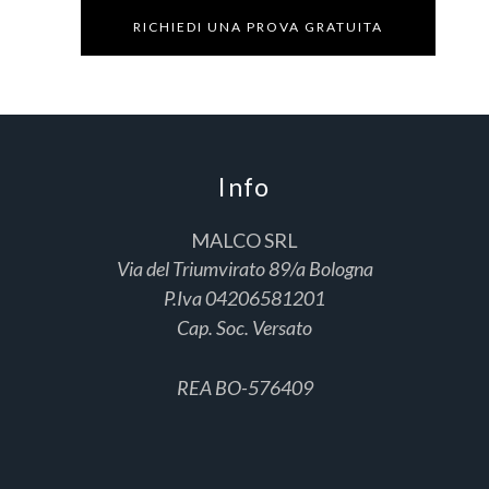
pagina
varianti.
RICHIEDI UNA PROVA GRATUITA
del
Le
prodotto
opzioni
possono
essere
scelte
Info
nella
pagina
MALCO SRL
del
Via del Triumvirato 89/a Bologna
prodotto
P.Iva 04206581201
Cap. Soc. Versato
REA BO-576409