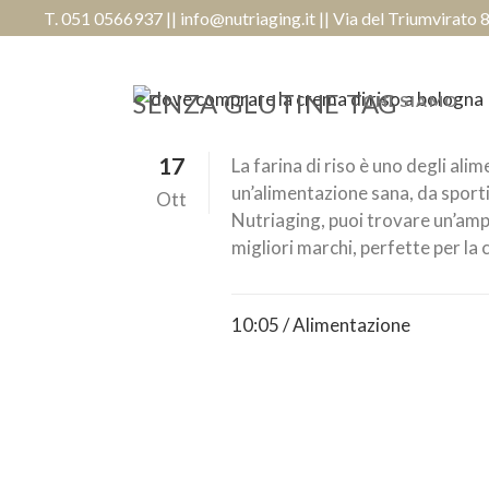
T. 051 0566937
||
info@nutriaging.it
|| Via del Triumvirato
SENZA GLUTINE TAG
CHI SIAMO
17
La farina di riso è uno degli alim
un’alimentazione sana, da sporti
Ott
Nutriaging, puoi trovare un’ampia
migliori marchi, perfette per la 
10:05 /
Alimentazione